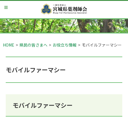
S
k
i
p
t
o
c
o
HOME
>
県民の皆さまへ
>
お役立ち情報
>
モバイルファーマシー
n
t
e
n
t
モバイルファーマシー
モバイルファーマシー