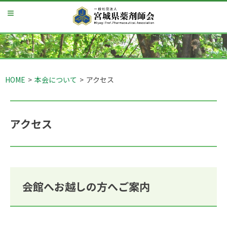
S
k
i
p
t
o
c
o
HOME
>
本会について
>
アクセス
n
t
e
n
t
アクセス
会館へお越しの方へご案内